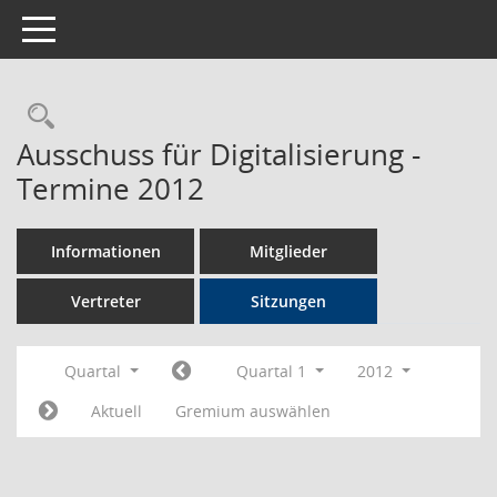
Toggle navigation
Rechercheauswahl
Ausschuss für Digitalisierung -
Termine 2012
Informationen
Mitglieder
Vertreter
Sitzungen
Quartal
Quartal 1
2012
Aktuell
Gremium auswählen