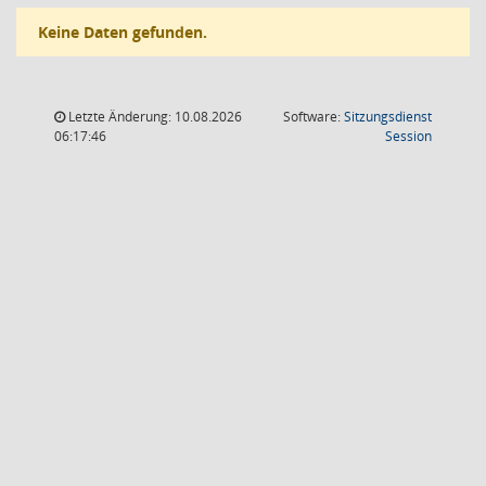
Keine Daten gefunden.
Letzte Änderung: 10.08.2026
Software:
Sitzungsdienst
(Wird in
06:17:46
Session