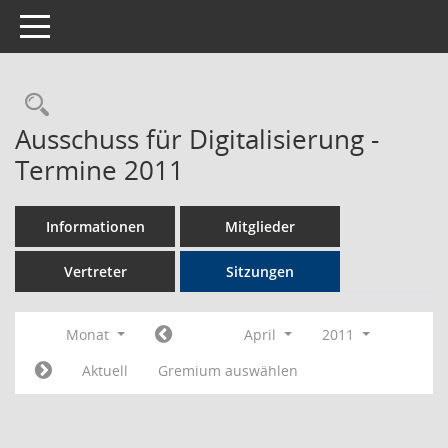
Toggle navigation
Rechercheauswahl
Ausschuss für Digitalisierung -
Termine 2011
Informationen
Mitglieder
Vertreter
Sitzungen
Monat
April
2011
Aktuell
Gremium auswählen