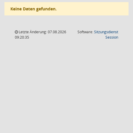
Keine Daten gefunden.
Letzte Änderung: 07.08.2026
Software:
Sitzungsdienst
(Wird in
09:20:35
Session