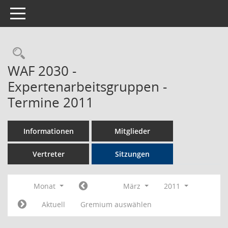
Toggle navigation
Rechercheauswahl
WAF 2030 -
Expertenarbeitsgruppen -
Termine 2011
Informationen
Mitglieder
Vertreter
Sitzungen
Monat
März
2011
Aktuell
Gremium auswählen