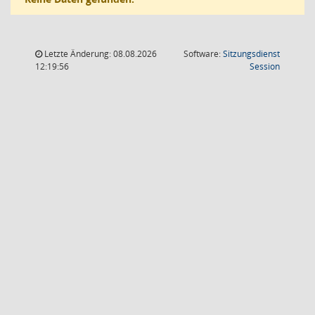
Letzte Änderung: 08.08.2026
Software:
Sitzungsdienst
(Wird in
12:19:56
Session