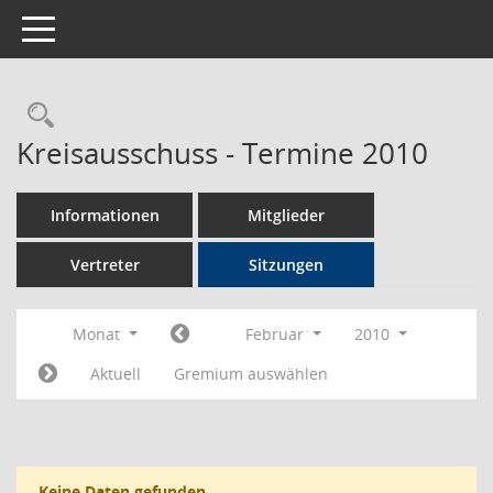
Toggle navigation
Rechercheauswahl
Kreisausschuss - Termine 2010
Informationen
Mitglieder
Vertreter
Sitzungen
Monat
Februar
2010
Aktuell
Gremium auswählen
Keine Daten gefunden.