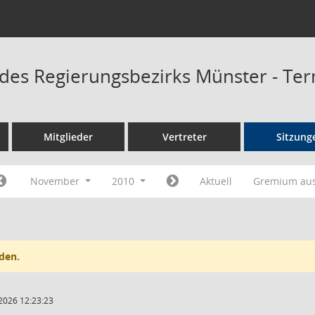
 des Regierungsbezirks Münster - Te
Mitglieder
Vertreter
Sitzung
November
2010
Aktuell
Gremium au
den.
2026 12:23:23