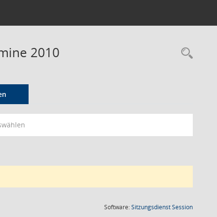
rmine 2010
Rec
en
swählen
(Wird in
Software:
Sitzungsdienst
Session