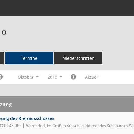
10
Termine
Niederschriften
Oktober
2010
Aktuell
tzung
tzung des Kreisausschusses
00-09:45 Uhr
Warendorf, im Großen Ausschusszimmer des Kreishauses Wa