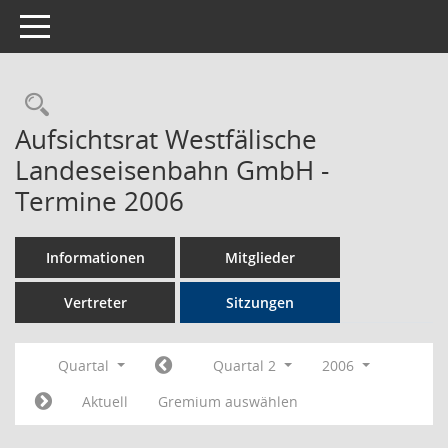
Toggle navigation
Rechercheauswahl
Aufsichtsrat Westfälische
Landeseisenbahn GmbH -
Termine 2006
Informationen
Mitglieder
Vertreter
Sitzungen
Quartal
Quartal 2
2006
Aktuell
Gremium auswählen