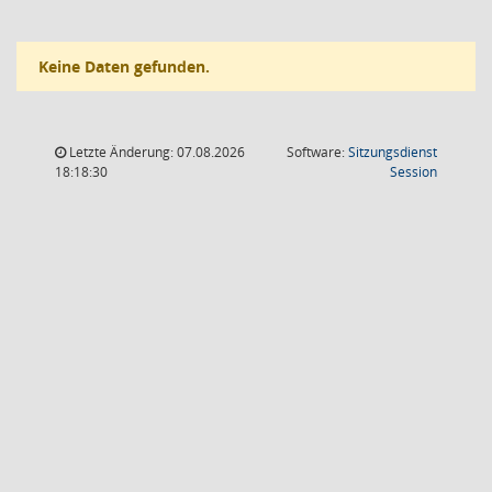
Keine Daten gefunden.
Letzte Änderung: 07.08.2026
Software:
Sitzungsdienst
(Wird in
18:18:30
Session