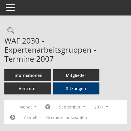
Toggle navigation
Rechercheauswahl
WAF 2030 -
Expertenarbeitsgruppen -
Termine 2007
Informationen
Mitglieder
Vertreter
Sitzungen
Monat
September
2007
Aktuell
Gremium auswählen