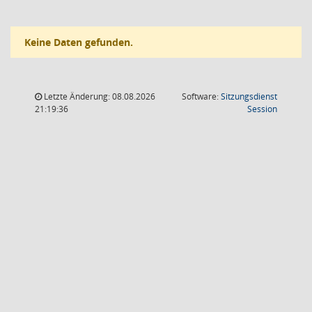
Keine Daten gefunden.
Letzte Änderung: 08.08.2026
Software:
Sitzungsdienst
(Wird in
21:19:36
Session