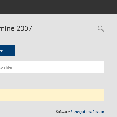
rmine 2007
Rec
en
swählen
(Wird in
Software:
Sitzungsdienst
Session