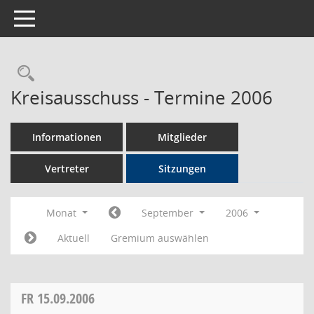
Toggle navigation
Rechercheauswahl
Kreisausschuss - Termine 2006
Informationen
Mitglieder
Vertreter
Sitzungen
Monat
September
2006
Aktuell
Gremium auswählen
FR
15.09.2006