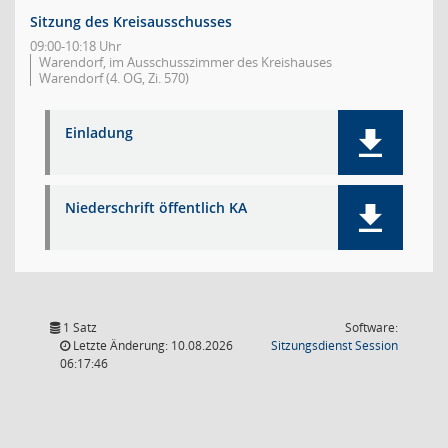
Sitzung des Kreisausschusses
09:00-10:18 Uhr
Warendorf, im Ausschusszimmer des Kreishauses
Warendorf (4. OG, Zi. 570)
Einladung
Niederschrift öffentlich KA
1 Satz
Software:
(Wird in
Letzte Änderung: 10.08.2026
Sitzungsdienst
Session
06:17:46