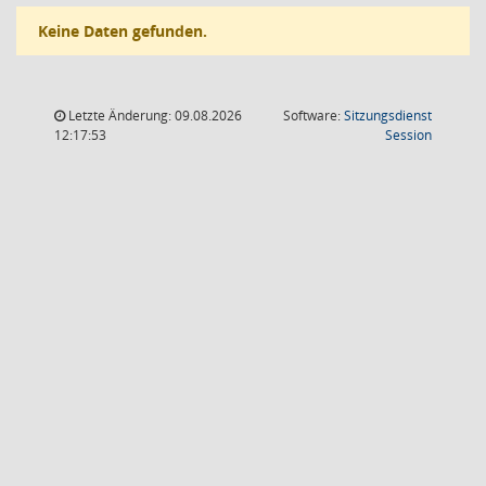
Keine Daten gefunden.
Letzte Änderung: 09.08.2026
Software:
Sitzungsdienst
(Wird in
12:17:53
Session