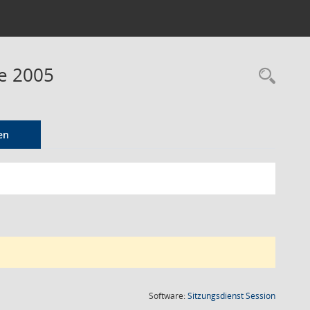
e 2005
Rec
en
(Wird in
Software:
Sitzungsdienst
Session