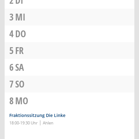
2
DI
3
MI
4
DO
5
FR
6
SA
7
SO
8
MO
Fraktionssitzung Die Linke
18:00-19:30 Uhr
Ahlen