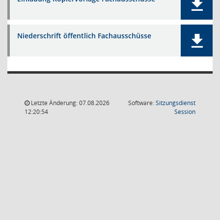
Niederschrift öffentlich Fachausschüsse
Letzte Änderung: 07.08.2026
Software:
Sitzungsdienst
(Wird in
12:20:54
Session