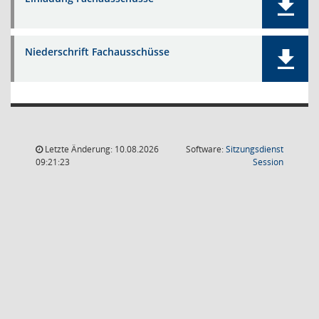
Niederschrift Fachausschüsse
Letzte Änderung: 10.08.2026
Software:
Sitzungsdienst
(Wird in
09:21:23
Session