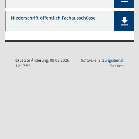
Niederschrift öffentlich Fachausschüsse
Letzte Änderung: 09.08.2026
Software:
Sitzungsdienst
(Wird in
12:17:53
Session