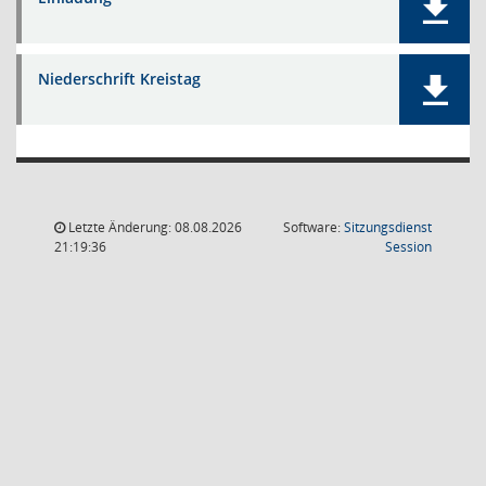
Niederschrift Kreistag
Letzte Änderung: 08.08.2026
Software:
Sitzungsdienst
(Wird in
21:19:36
Session