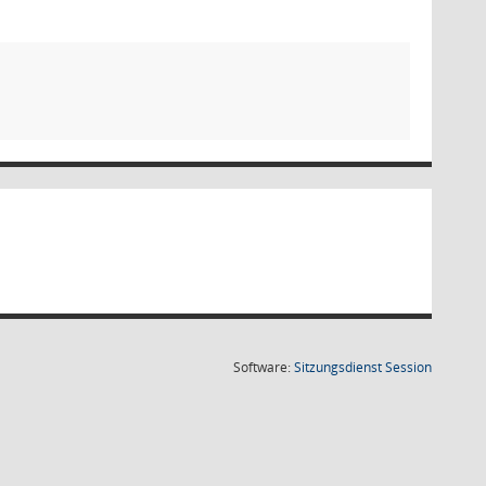
(Wird in
Software:
Sitzungsdienst
Session