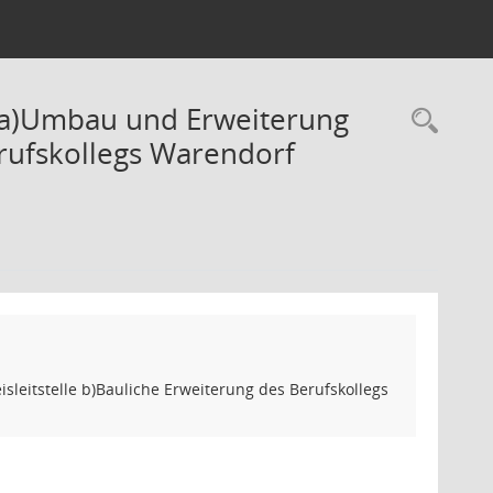
 a)Umbau und Erweiterung
Rec
erufskollegs Warendorf
eitstelle b)Bauliche Erweiterung des Berufskollegs