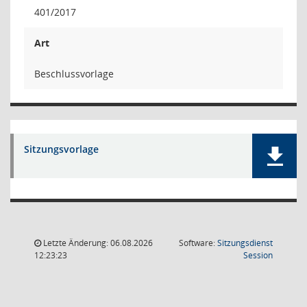
401/2017
Art
Beschlussvorlage
Sitzungsvorlage
Letzte Änderung: 06.08.2026
Software:
Sitzungsdienst
(Wird in
12:23:23
Session