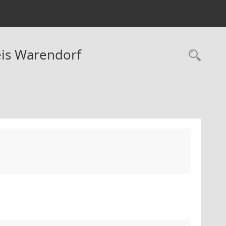
eis Warendorf
Rec