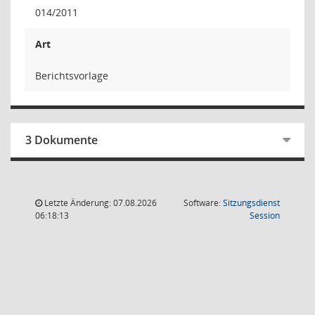
014/2011
Art
Berichtsvorlage
3 Dokumente
Letzte Änderung: 07.08.2026
Software:
Sitzungsdienst
(Wird in
06:18:13
Session