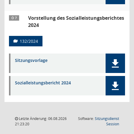
Vorstellung des Sozialleistungsberichtes
Ö 7
2024
132/2024
Sitzungsvorlage
Sozialleistungsbericht 2024
Letzte Änderung: 06.08.2026
Software:
Sitzungsdienst
(Wird in
21:23:20
Session