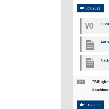
009/2022
VO
Sitz
Antr
Nach
"Billigk
Ö 7
Beschluss
015/2022