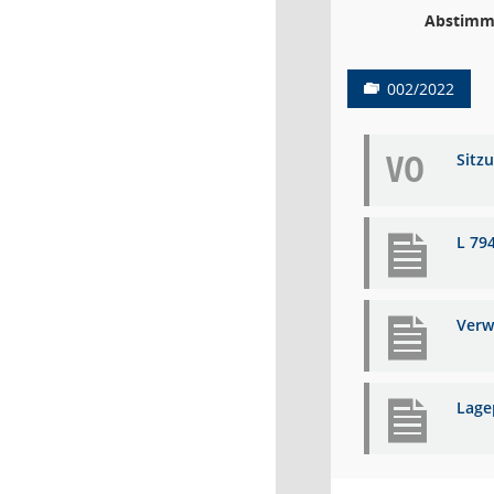
Abstimm
002/2022
VO
Sitz
L 79
Verw
Lage