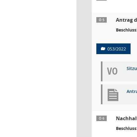
Antrag d
Ö 5
Beschluss
053/2022
VO
Sitz
Antr
Nachhalt
Ö 6
Beschluss