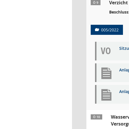
Verzicht
Ö 9
Beschluss
005/2022
VO
Sitz
Anla
Anla
Wasserv
Ö 10
Versor