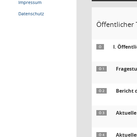
Impressum
Datenschutz
Öffentlicher T
I. Öffentl
Ö
Fragest
Ö 1
Bericht 
Ö 2
Aktuelle
Ö 3
Aktuelle
Ö 4