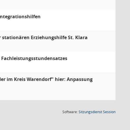
ntegrationshilfen
stationären Erziehungshilfe St. Klara
s Fachleistungsstundensatzes
er im Kreis Warendorf" hier: Anpassung
(Wird in
Software:
Sitzungsdienst
Session