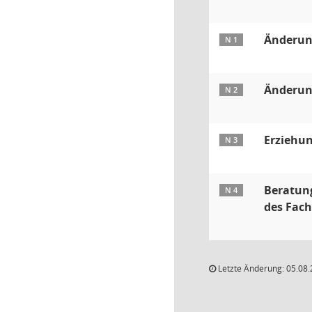
Änderung
N 1
Änderung
N 2
Erziehun
N 3
Beratung
N 4
des Fac
Letzte Änderung: 05.08.