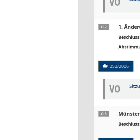
VO
1. Änder
Ö 2
Beschluss
Abstimmu
050/2006
VO
Sitz
Münsterl
Ö 3
Beschluss