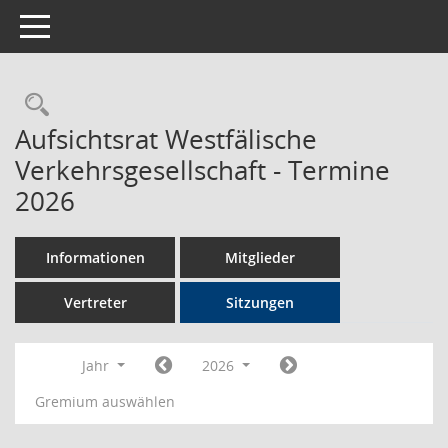
Toggle navigation
Rechercheauswahl
Aufsichtsrat Westfälische
Verkehrsgesellschaft - Termine
2026
Informationen
Mitglieder
Vertreter
Sitzungen
Jahr
2026
Gremium auswählen