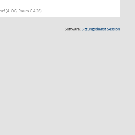
f (4. OG, Raum C 4.26)
(Wird in
Software:
Sitzungsdienst
Session