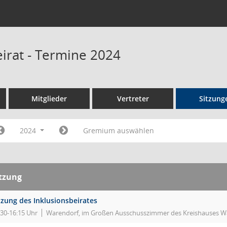
eirat - Termine 2024
Mitglieder
Vertreter
Sitzung
2024
Gremium auswählen
itzung
tzung des Inklusionsbeirates
:30-16:15 Uhr
Warendorf, im Großen Ausschusszimmer des Kreishauses Wa