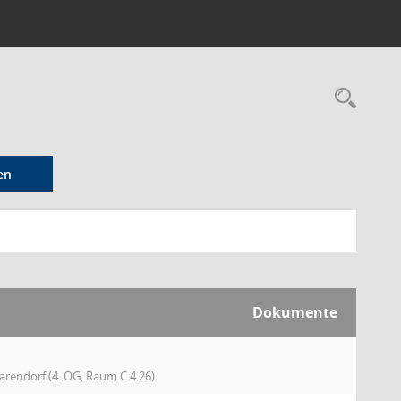
Rec
en
Dokumente
rendorf (4. OG, Raum C 4.26)