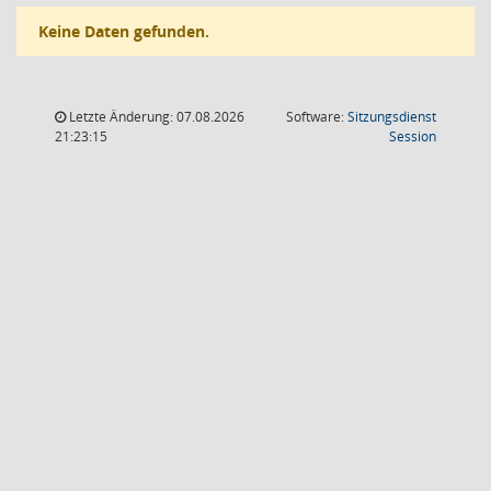
Keine Daten gefunden.
Letzte Änderung: 07.08.2026
Software:
Sitzungsdienst
(Wird in
21:23:15
Session