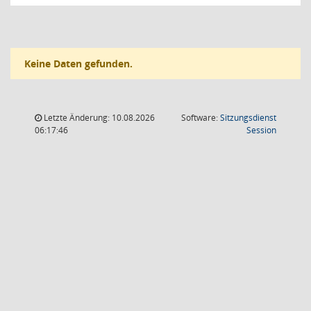
Keine Daten gefunden.
Letzte Änderung: 10.08.2026
Software:
Sitzungsdienst
(Wird in
06:17:46
Session