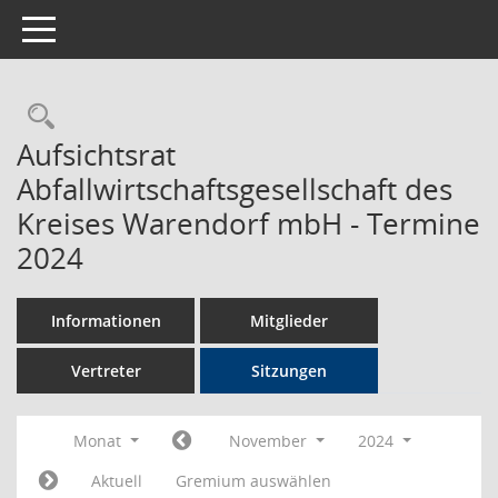
Toggle navigation
Rechercheauswahl
Aufsichtsrat
Abfallwirtschaftsgesellschaft des
Kreises Warendorf mbH - Termine
2024
Informationen
Mitglieder
Vertreter
Sitzungen
Monat
November
2024
Aktuell
Gremium auswählen