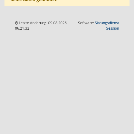
Letzte Änderung: 09.08.2026
Software:
Sitzungsdienst
(Wird in
06:21:32
Session