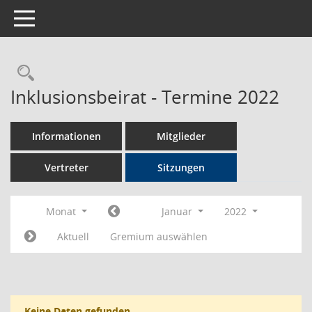
Toggle navigation
Rechercheauswahl
Inklusionsbeirat - Termine 2022
Informationen
Mitglieder
Vertreter
Sitzungen
Monat
Januar
2022
Aktuell
Gremium auswählen
Keine Daten gefunden.