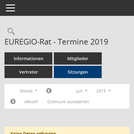
Toggle navigation
Rechercheauswahl
EUREGIO-Rat - Termine 2019
Informationen
Mitglieder
Vertreter
Sitzungen
Monat
Juli
2019
Aktuell
Gremium auswählen
Keine Daten gefunden.