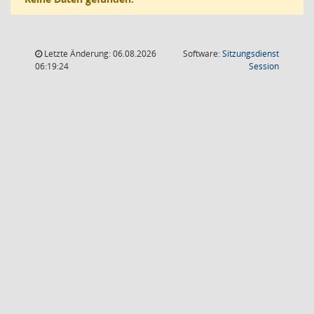
Letzte Änderung: 06.08.2026
Software:
Sitzungsdienst
(Wird in
06:19:24
Session