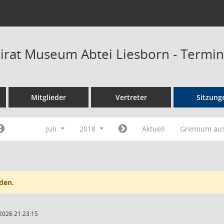
rat Museum Abtei Liesborn - Termi
Mitglieder
Vertreter
Sitzung
Juli
2018
Aktuell
Gremium au
den.
2026 21:23:15