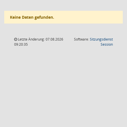
Keine Daten gefunden.
Letzte Änderung: 07.08.2026
Software:
Sitzungsdienst
(Wird in
09:20:35
Session