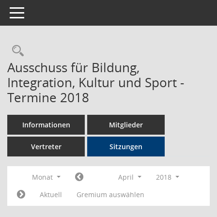
Toggle navigation
Rechercheauswahl
Ausschuss für Bildung,
Integration, Kultur und Sport -
Termine 2018
Informationen
Mitglieder
Vertreter
Sitzungen
Monat
April
2018
Aktuell
Gremium auswählen