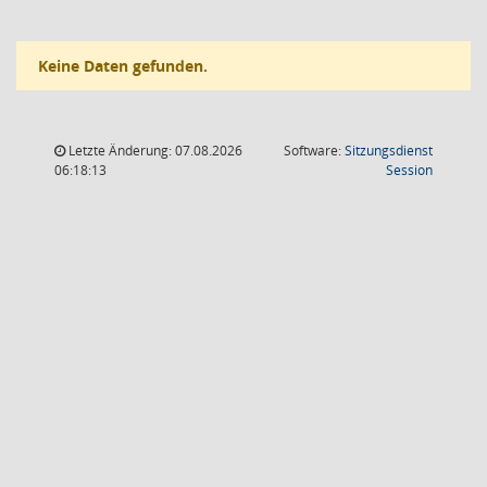
Keine Daten gefunden.
Letzte Änderung: 07.08.2026
Software:
Sitzungsdienst
(Wird in
06:18:13
Session