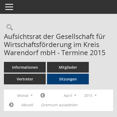
Toggle navigation
Rechercheauswahl
Aufsichtsrat der Gesellschaft für
Wirtschaftsförderung im Kreis
Warendorf mbH - Termine 2015
Informationen
Mitglieder
Vertreter
Sitzungen
Monat
April
2015
Aktuell
Gremium auswählen