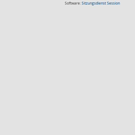
(Wird in
Software:
Sitzungsdienst
Session