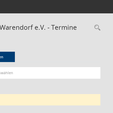
 Warendorf e.V. - Termine
Rec
en
swählen