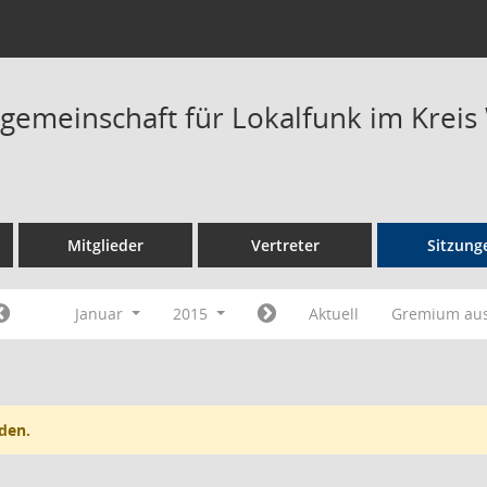
rgemeinschaft für Lokalfunk im Kreis
Mitglieder
Vertreter
Sitzung
Januar
2015
Aktuell
Gremium au
den.