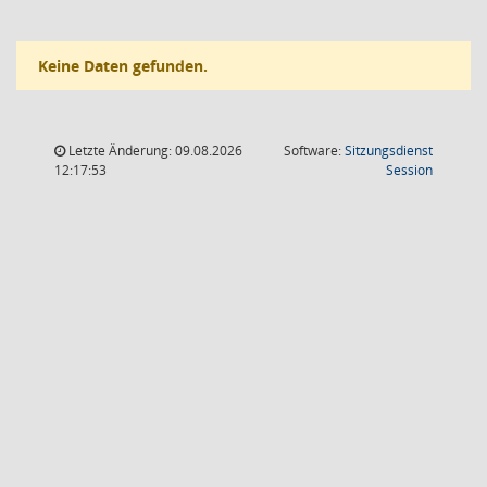
Keine Daten gefunden.
Letzte Änderung: 09.08.2026
Software:
Sitzungsdienst
(Wird in
12:17:53
Session