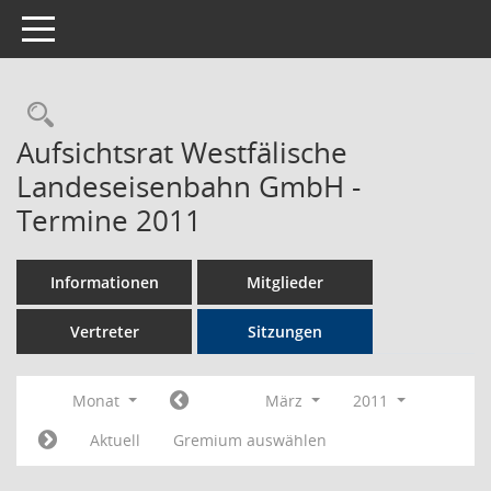
Toggle navigation
Rechercheauswahl
Aufsichtsrat Westfälische
Landeseisenbahn GmbH -
Termine 2011
Informationen
Mitglieder
Vertreter
Sitzungen
Monat
März
2011
Aktuell
Gremium auswählen