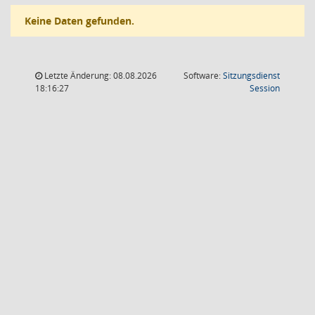
Keine Daten gefunden.
Letzte Änderung: 08.08.2026
Software:
Sitzungsdienst
(Wird in
18:16:27
Session