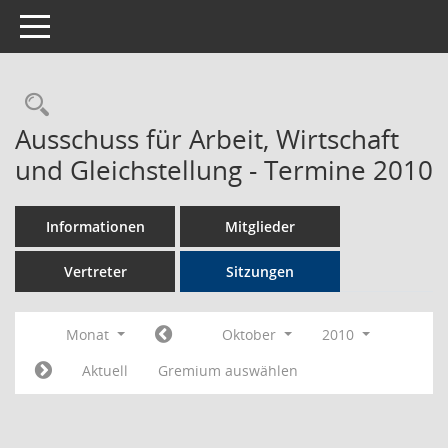
Toggle navigation
Rechercheauswahl
Ausschuss für Arbeit, Wirtschaft
und Gleichstellung - Termine 2010
Informationen
Mitglieder
Vertreter
Sitzungen
Monat
Oktober
2010
Aktuell
Gremium auswählen