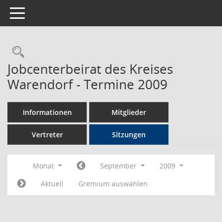
Toggle navigation
Rechercheauswahl
Jobcenterbeirat des Kreises
Warendorf - Termine 2009
Informationen
Mitglieder
Vertreter
Sitzungen
Monat
September
2009
Aktuell
Gremium auswählen