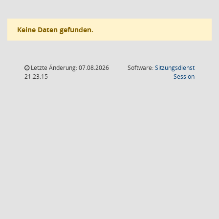
Keine Daten gefunden.
Letzte Änderung: 07.08.2026
Software:
Sitzungsdienst
(Wird in
21:23:15
Session