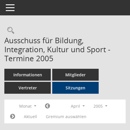
Toggle navigation
Rechercheauswahl
Ausschuss für Bildung,
Integration, Kultur und Sport -
Termine 2005
Informationen
Mitglieder
Vertreter
Sitzungen
Monat
April
2005
Aktuell
Gremium auswählen