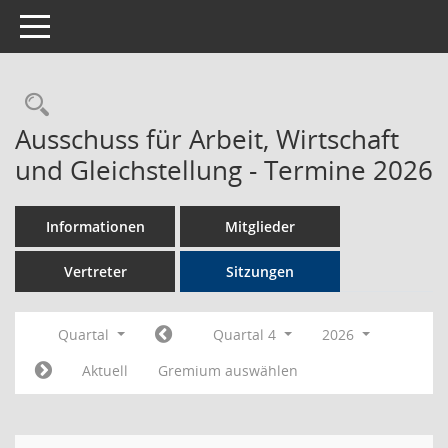
Toggle navigation
Rechercheauswahl
Ausschuss für Arbeit, Wirtschaft
und Gleichstellung - Termine 2026
Informationen
Mitglieder
Vertreter
Sitzungen
Quartal
Quartal 4
2026
Aktuell
Gremium auswählen