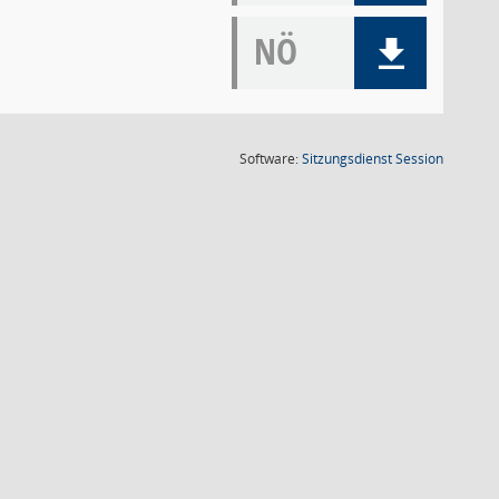
NÖ
(Wird in
Software:
Sitzungsdienst
Session