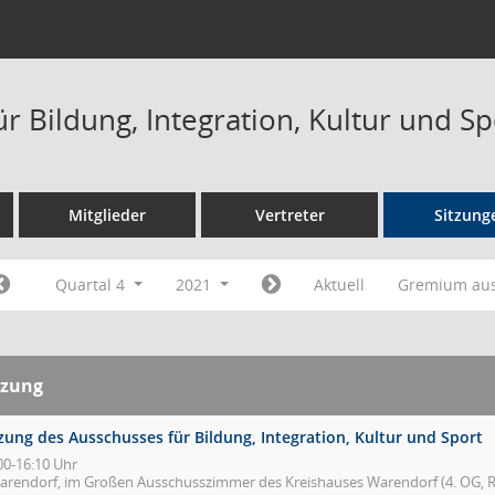
r Bildung, Integration, Kultur und S
Mitglieder
Vertreter
Sitzung
Quartal 4
2021
Aktuell
Gremium au
tzung
zung des Ausschusses für Bildung, Integration, Kultur und Sport
00-16:10 Uhr
arendorf, im Großen Ausschusszimmer des Kreishauses Warendorf (4. OG, R