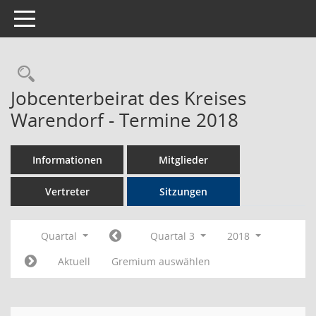
Toggle navigation
Rechercheauswahl
Jobcenterbeirat des Kreises
Warendorf - Termine 2018
Informationen
Mitglieder
Vertreter
Sitzungen
Quartal
Quartal 3
2018
Aktuell
Gremium auswählen