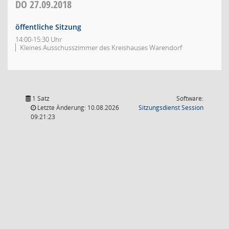
DO
27.09.2018
öffentliche Sitzung
14:00-15:30 Uhr
Kleines Ausschusszimmer des Kreishauses Warendorf
1 Satz
Software:
(Wird in
Letzte Änderung: 10.08.2026
Sitzungsdienst
Session
09:21:23