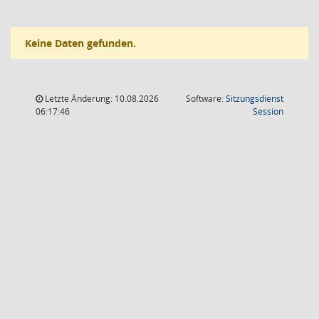
Keine Daten gefunden.
Letzte Änderung: 10.08.2026
Software:
Sitzungsdienst
(Wird in
06:17:46
Session