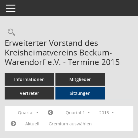
Toggle navigation
Rechercheauswahl
Erweiterter Vorstand des
Kreisheimatvereins Beckum-
Warendorf e.V. - Termine 2015
Informationen
Mitglieder
Vertreter
Sitzungen
Quartal
Quartal 1
2015
Aktuell
Gremium auswählen