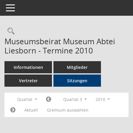
Toggle navigation
Rechercheauswahl
Museumsbeirat Museum Abtei
Liesborn - Termine 2010
Informationen
Mitglieder
Vertreter
Sitzungen
Quartal
Quartal 3
2010
Aktuell
Gremium auswählen