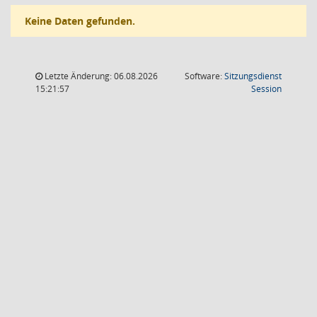
Keine Daten gefunden.
Letzte Änderung: 06.08.2026
Software:
Sitzungsdienst
(Wird in
15:21:57
Session