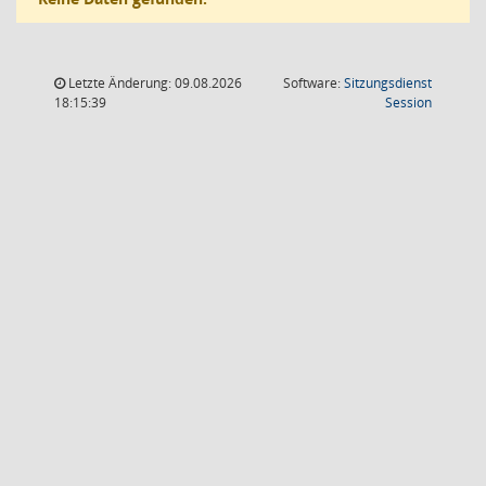
Letzte Änderung: 09.08.2026
Software:
Sitzungsdienst
(Wird in
18:15:39
Session