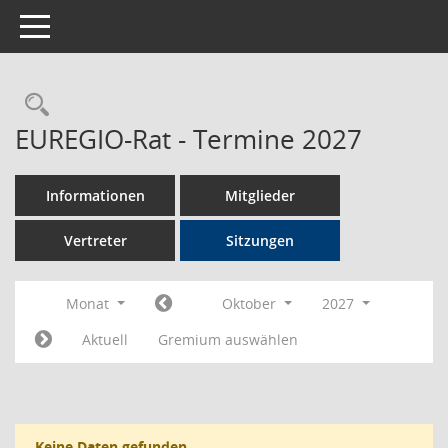
Toggle navigation
Rechercheauswahl
EUREGIO-Rat - Termine 2027
Informationen
Mitglieder
Vertreter
Sitzungen
Monat
Oktober
2027
Aktuell
Gremium auswählen
Keine Daten gefunden.