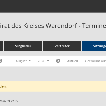
irat des Kreises Warendorf - Termin
Mitglieder
Vertreter
Sitzung
August
2026
Aktuell
Gremium au
den.
2026 09:22:35