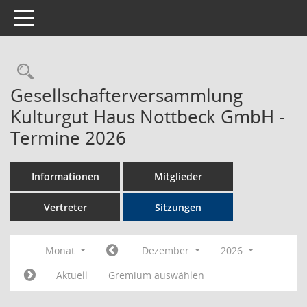
Toggle navigation
Rechercheauswahl
Gesellschafterversammlung
Kulturgut Haus Nottbeck GmbH -
Termine 2026
Informationen
Mitglieder
Vertreter
Sitzungen
Monat
Dezember
2026
Aktuell
Gremium auswählen