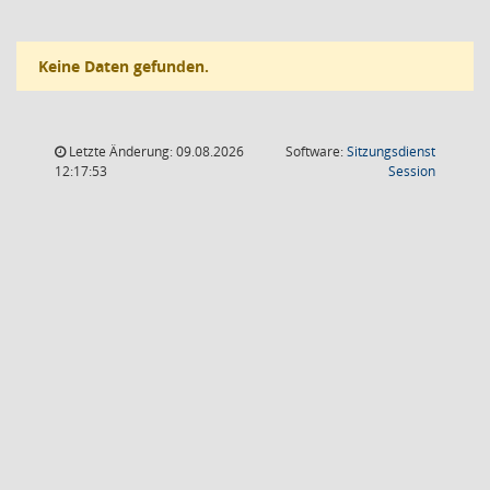
Keine Daten gefunden.
Letzte Änderung: 09.08.2026
Software:
Sitzungsdienst
(Wird in
12:17:53
Session