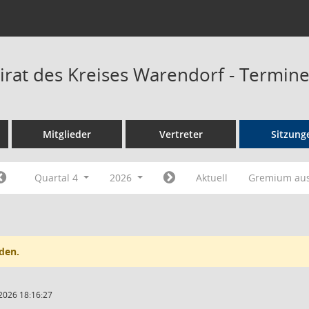
irat des Kreises Warendorf - Termin
Mitglieder
Vertreter
Sitzung
Quartal 4
2026
Aktuell
Gremium au
den.
2026 18:16:27