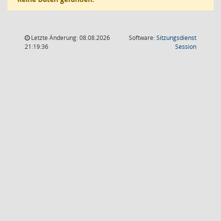
Letzte Änderung: 08.08.2026
Software:
Sitzungsdienst
(Wird in
21:19:36
Session