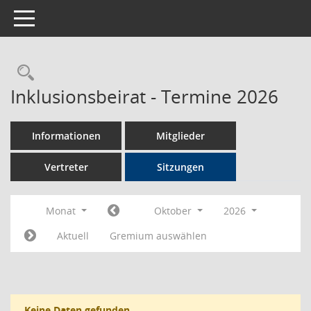
Toggle navigation
Rechercheauswahl
Inklusionsbeirat - Termine 2026
Informationen
Mitglieder
Vertreter
Sitzungen
Monat
Oktober
2026
Aktuell
Gremium auswählen
Keine Daten gefunden.